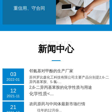
重信用、守合同
NEWS
新闻中心
邻氨基对甲酚的生产厂家
03
苏州罗比森化工科技有限公司主要产品分别是2,6-二
2022-01
异丙基苯胺、5-氯-...
2,6-二异丙基苯胺的化学性质与用途
12
化学性质<...
2021-11
农药原药与中间体最新市场行情
21
往年的12月份...