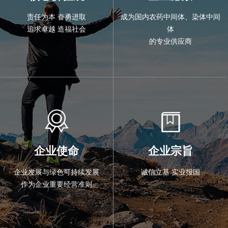
责任为本 奋勇进取
成为国内农药中间体、染体中间
追求卓越 造福社会
体
的专业供应商
企业使命
企业宗旨
企业发展与绿色可持续发展
诚信立基 实业报国
作为企业重要经营准则